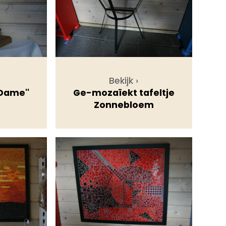
Bekijk ›
 Dame''
Ge-mozaïekt tafeltje
Zonnebloem