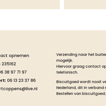
Verzending naar het buiten
tact opnemen
mogelijk.
 235162
Hiervoor graag contact o
6 38 97 71 97
telefonisch.
rt:
06 13 23 37 86
Biscuitgoed wordt nooit ve
Nederland, dit in verband 
rtcoppens@live.nl
Bestellen van biscuitgoed; 