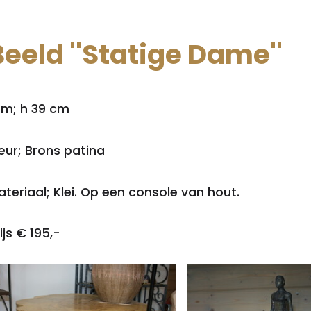
Beeld ''Statige Dame''
fm; h 39 cm
eur; Brons patina
teriaal; Klei. Op een console van hout.
ijs € 195,-