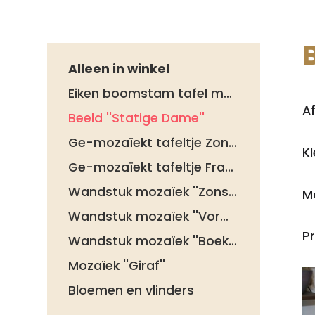
Alleen in winkel
Eiken boomstam tafel met stalen poten
A
Beeld ''Statige Dame''
Ge-mozaïekt tafeltje Zonnebloem
Kl
Ge-mozaïekt tafeltje Franse Lelie
Wandstuk mozaïek ''Zonsondergang''
Ma
Wandstuk mozaïek ''Vormen in Rood''
Pr
Wandstuk mozaïek ''Boeket''
Mozaïek ''Giraf''
Bloemen en vlinders