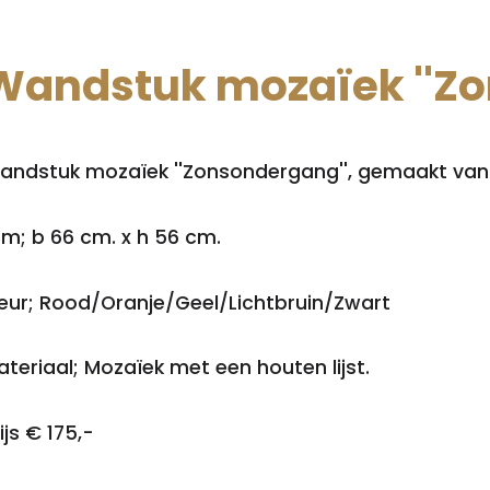
Wandstuk mozaïek ''Zo
andstuk mozaïek ''Zonsondergang'', gemaakt van k
fm; b 66 cm. x h 56 cm.
leur; Rood/Oranje/Geel/Lichtbruin/Zwart
teriaal; Mozaïek met een houten lijst.
ijs € 175,-