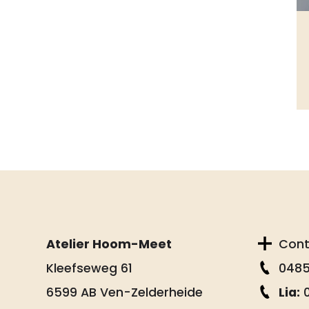
Atelier Hoom-Meet
Con
Kleefseweg 61
0485
6599 AB Ven-Zelderheide
Lia:
0