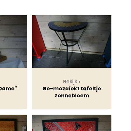
Bekijk ›
 Dame''
Ge-mozaïekt tafeltje
Zonnebloem