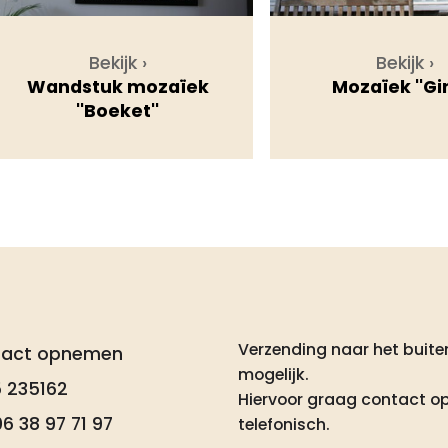
Bekijk ›
Bekijk ›
Wandstuk mozaïek
Mozaïek ''Gir
''Boeket''
Verzending naar het buiten
tact opnemen
mogelijk.
 235162
Hiervoor graag contact o
6 38 97 71 97
telefonisch.