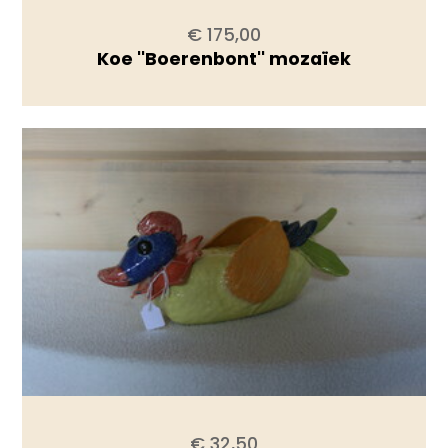
€ 175,00
Koe ''Boerenbont'' mozaïek
€ 32,50